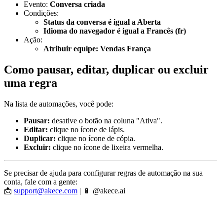
Evento:
Conversa criada
Condições:
Status da conversa é igual a Aberta
Idioma do navegador é igual a Francês (fr)
Ação:
Atribuir equipe: Vendas França
Como pausar, editar, duplicar ou excluir
uma regra
Na lista de automações, você pode:
Pausar:
desative o botão na coluna "Ativa".
Editar:
clique no ícone de lápis.
Duplicar:
clique no ícone de cópia.
Excluir:
clique no ícone de lixeira vermelha.
Se precisar de ajuda para configurar regras de automação na sua
conta, fale com a gente:
📩
support@akece.com
| 📱 @akece.ai