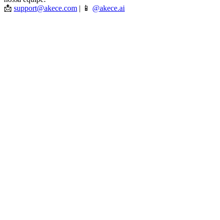
📩
support@akece.com
| 📱
@akece.ai